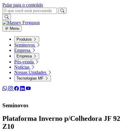
Pular para o conteúdo
Menu
Produtos
Seminovos
Empresa
Empresa
Pós-venda
Notícias
Nossas Unidades
Tecnologias MF
Seminovos
Plataforma Inverno p/Colhedora JF 92
Z10