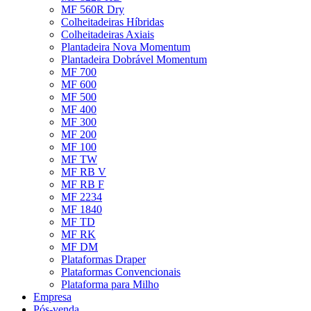
MF 560R Dry
Colheitadeiras Híbridas
Colheitadeiras Axiais
Plantadeira Nova Momentum
Plantadeira Dobrável Momentum
MF 700
MF 600
MF 500
MF 400
MF 300
MF 200
MF 100
MF TW
MF RB V
MF RB F
MF 2234
MF 1840
MF TD
MF RK
MF DM
Plataformas Draper
Plataformas Convencionais
Plataforma para Milho
Empresa
Pós-venda