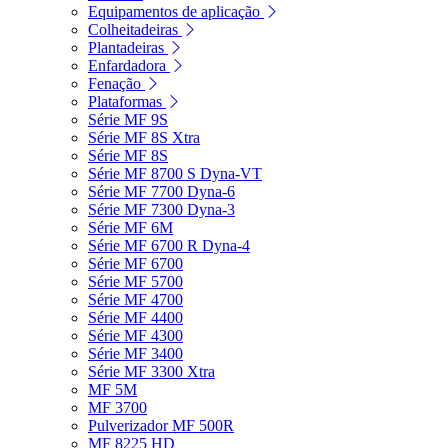
Equipamentos de aplicação
Colheitadeiras
Plantadeiras
Enfardadora
Fenação
Plataformas
Série MF 9S
Série MF 8S Xtra
Série MF 8S
Série MF 8700 S Dyna-VT
Série MF 7700 Dyna-6
Série MF 7300 Dyna-3
Série MF 6M
Série MF 6700 R Dyna-4
Série MF 6700
Série MF 5700
Série MF 4700
Série MF 4400
Série MF 4300
Série MF 3400
Série MF 3300 Xtra
MF 5M
MF 3700
Pulverizador MF 500R
MF 8225 HD